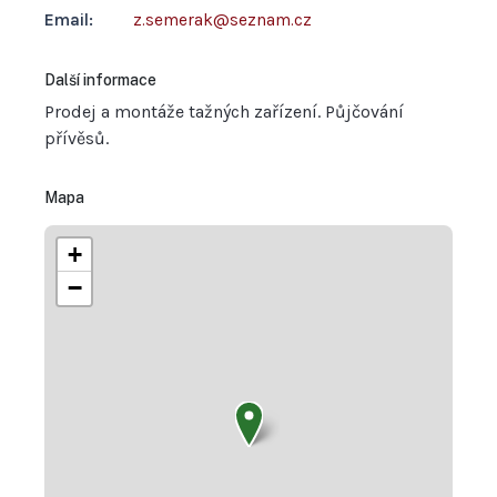
Email:
z.semerak@seznam.cz
Další informace
Prodej a montáže tažných zařízení. Půjčování
přívěsů.
Mapa
+
−